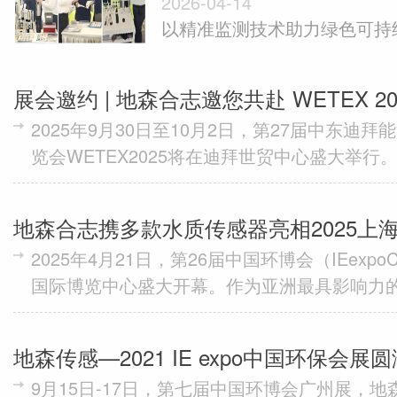
2026-04-14
expo China 2026
以精准监测技术助力绿色可持续
月13日至15日，地森合志...
展会邀约 | 地森合志邀您共赴 WETEX 20
2025年9月30日至10月2日，第27届中东迪
览会WETEX2025将在迪拜世贸中心盛大举
国际化程度最高的环保与水处理盛会，WETE
续...
地森合志携多款水质传感器亮相2025上海
2025年4月21日，第26届中国环博会（IEexpoC
测，共建美好生态
国际博览中心盛大开幕。作为亚洲最具影响力
本届环博会汇聚了全球领先的环境技术与解决方案
地森传感—2021 IE expo中国环保会
9月15日-17日，第七届中国环博会广州展，
不落幕。