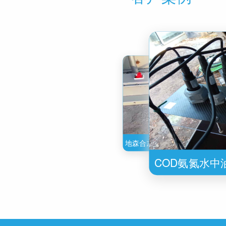
地森合志DSOD703 溢油监
地森合志DSOD703非接触式溢
装在俄罗斯污水渠
警系统安装在海南油库
COD氨氮水中