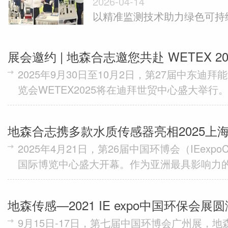
2026-04-14
expo China 2026
以精准监测技术助力绿色可持续
月13日至15日，地森合志...
展会邀约 | 地森合志邀您共赴 WETEX 20
2025年9月30日至10月2日，第27届中东迪
览会WETEX2025将在迪拜世贸中心盛大举
国际化程度最高的环保与水处理盛会，WETE
续...
地森合志携多款水质传感器亮相2025上海
2025年4月21日，第26届中国环博会（IEexpoC
测，共建美好生态
国际博览中心盛大开幕。作为亚洲最具影响力
本届环博会汇聚了全球领先的环境技术与解决方案
地森传感—2021 IE expo中国环保会
9月15日-17日，第七届中国环博会广州展，
不落幕。