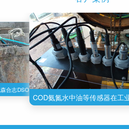
COD氨氮水中油等传感器在工业废水监
COD氨氮水中油等传感器在工业废
测中的应用
测中的应用
地森合志DSOD703非接触式溢油监测报
地森合志
森合志DSOD703 溢油监测传感器安
地森合志DSO
警系统安装在海南油库
COD氨氮水中油等传感器在工
装在俄罗斯污水渠
警系
测中的应用