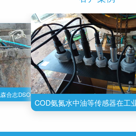
COD氨氮水中油等传感器在工业废水监
COD氨氮水中油等传感器在工业废
测中的应用
测中的应用
地森合志DSOD703非接触式溢油监测报
地森合志
森合志DSOD703 溢油监测传感器安
地森合志DSO
警系统安装在海南油库
COD氨氮水中油等传感器在工
装在俄罗斯污水渠
警系
测中的应用