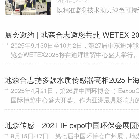
2026-04-14
expo China 2026
以精准监测技术助力绿色可持续
月13日至15日，地森合志...
展会邀约 | 地森合志邀您共赴 WETEX 20
2025年9月30日至10月2日，第27届中东迪
览会WETEX2025将在迪拜世贸中心盛大举
国际化程度最高的环保与水处理盛会，WETE
续...
地森合志携多款水质传感器亮相2025上海
2025年4月21日，第26届中国环博会（IEexpoC
测，共建美好生态
国际博览中心盛大开幕。作为亚洲最具影响力
本届环博会汇聚了全球领先的环境技术与解决方案
地森传感—2021 IE expo中国环保会
9月15日-17日，第七届中国环博会广州展，
不落幕。